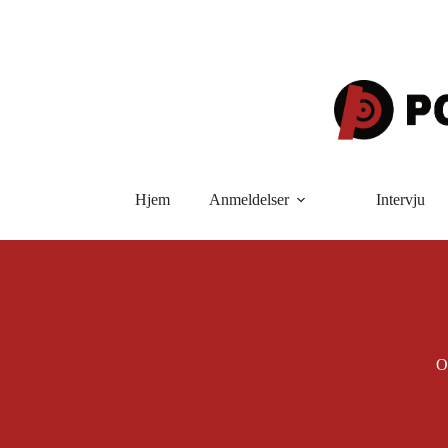
Hopp
til
innholdet
Hjem
Anmeldelser
Intervju
O