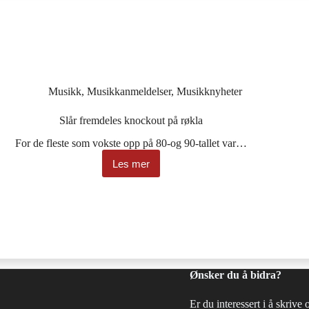
Musikk
,
Musikkanmeldelser
,
Musikknyheter
Slår fremdeles knockout på røkla
For de fleste som vokste opp på 80-og 90-tallet var…
Les mer
Slår
fremdeles
knockout
på
røkla
Ønsker du å bidra?
Er du interessert i å skrive 