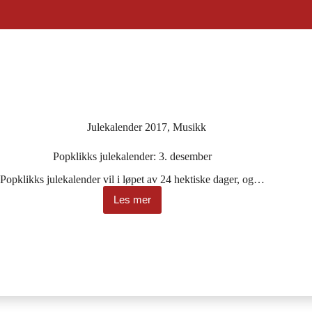
Julekalender 2017
,
Musikk
Popklikks julekalender: 3. desember
Popklikks julekalender vil i løpet av 24 hektiske dager, og…
Les mer
Popklikks
julekalender:
3.
desember