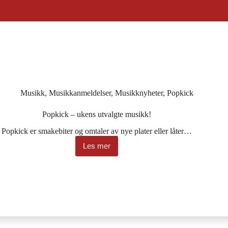
Musikk
,
Musikkanmeldelser
,
Musikknyheter
,
Popkick
Popkick – ukens utvalgte musikk!
Popkick er smakebiter og omtaler av nye plater eller låter…
Les mer
Popkick
–
ukens
utvalgte
musikk!