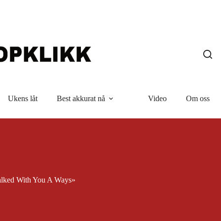
Ukens låt
Best akkurat nå
Video
Om oss
Walked With You A Ways»