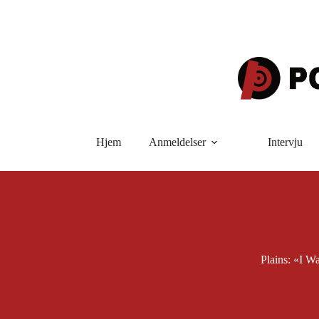
Hopp
til
innholdet
Hjem
Anmeldelser
Intervju
Plains: «I 