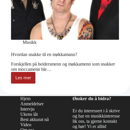
Musikk
Hvordan snakke til en møkkamann?
Forskjellen på heidersmenn og møkkamenn som snakker
om moccamenn ble…
Les mer
Hvordan
snakke
til
en
Hjem
Ønsker du å bidra?
møkkamann?
Anmeldelser
Intervju
Er du interessert i å skrive
Ukens låt
og har en musikkinteresse
Best akkurat nå
lik oss, ta gjerne kontakt
Video
og hør! Vi er alltid
Om oss