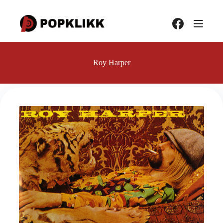
Hopp
til
innholdet
Roy Harper