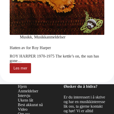
Musikk
,
Musikkanmeldelser
Hatten av for Roy Harper
ROY HARPER 1970-1975 The kettle’s on, the sun has
gone…
Les mer
Hatten
av
for
Roy
Hjem
Ønsker du å bidra?
Harper
Anmeldelser
Intervju
Er du interessert i å skrive
Ukens låt
og har en musikkinteresse
Best akkurat nå
lik oss, ta gjerne kontakt
Video
og hør! Vi er alltid
Om oss