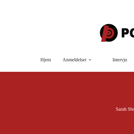
Hopp
til
innholdet
Hjem
Anmeldelser
Intervju
Sarah Sh