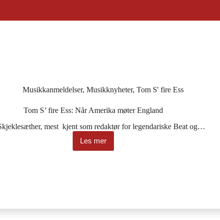
Musikkanmeldelser
,
Musikknyheter
,
Tom S' fire Ess
Tom S’ fire Ess: Når Amerika møter England
kjeklesæther, mest kjent som redaktør for legendariske Beat og…
Les mer
Tom
S’
fire
Ess:
Når
Amerika
møter
England