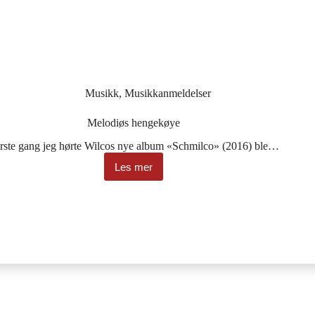
Musikk
,
Musikkanmeldelser
Melodiøs hengekøye
rste gang jeg hørte Wilcos nye album «Schmilco» (2016) ble…
Les mer
Melodiøs
hengekøye