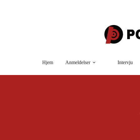
Hopp
til
innholdet
Hjem
Anmeldelser
Intervju