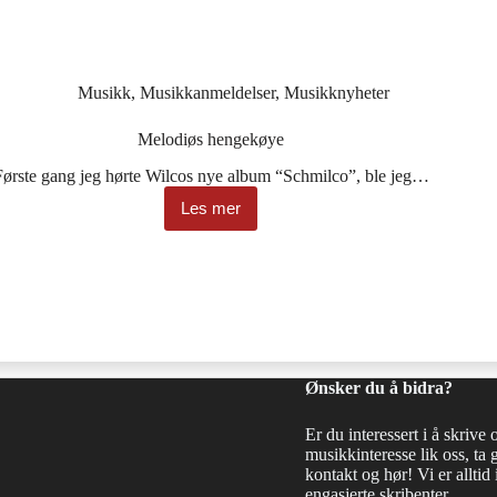
Musikk
,
Musikkanmeldelser
,
Musikknyheter
Melodiøs hengekøye
Første gang jeg hørte Wilcos nye album “Schmilco”, ble jeg…
Les mer
Melodiøs
hengekøye
Ønsker du å bidra?
Er du interessert i å skrive 
musikkinteresse lik oss, ta 
kontakt og hør! Vi er alltid i
engasjerte skribenter.