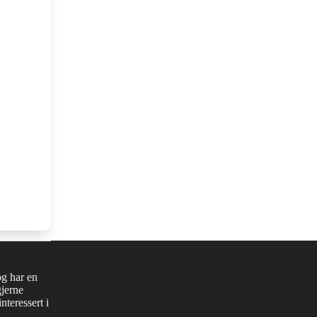
og har en
gjerne
nteressert i