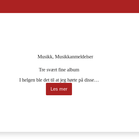
Musikk
,
Musikkanmeldelser
Tre svært fine album
I helgen ble det til at jeg hørte på disse…
Les mer
Tre
svært
fine
album