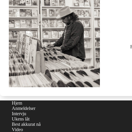
Hjem
Anmeldelser
Intervju
Ukens låt
Best akkurat nå
Video