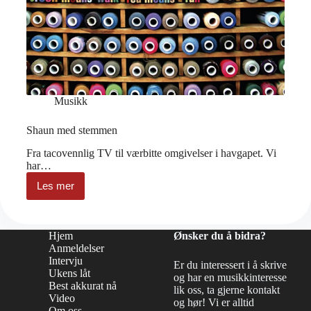
Musikk
Shaun med stemmen
Fra tacovennlig TV til værbitte omgivelser i havgapet. Vi
har…
Les mer
Shaun
med
stemmen
Hjem
Ønsker du å bidra?
Anmeldelser
Intervju
Er du interessert i å skrive
Ukens låt
og har en musikkinteresse
Best akkurat nå
lik oss, ta gjerne kontakt
Video
og hør! Vi er alltid
Om oss