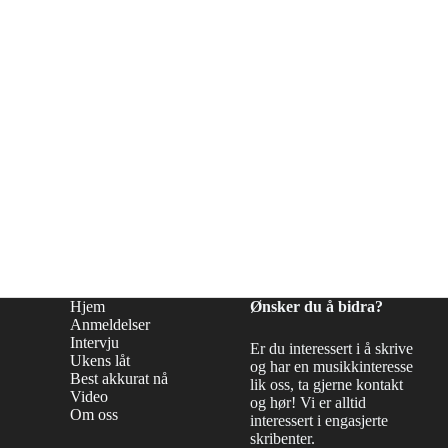
Hjem
Ønsker du å bidra?
Anmeldelser
Intervju
Er du interessert i å skrive
Ukens låt
og har en musikkinteresse
Best akkurat nå
lik oss, ta gjerne kontakt
Video
og hør! Vi er alltid
Om oss
interessert i engasjerte
skribenter.