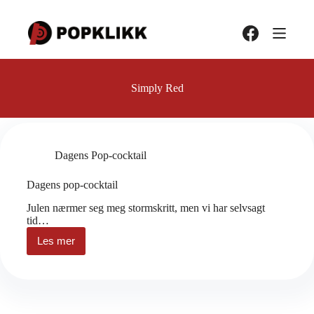
Hopp
til
innholdet
Simply Red
Dagens Pop-cocktail
Dagens pop-cocktail
Julen nærmer seg meg stormskritt, men vi har selvsagt
tid…
Les mer
Dagens
pop-
cocktail