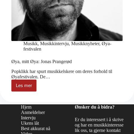
Musikk
,
Musikkintervju
,
Musikknyheter
,
Øya-
festivalen
Øya, mitt Øya: Jonas Prangerød
Popklikk har spurt musikkelskere om deres forhold til
Øyafestivalen. De…
Les mer
Øya,
mitt
Øya:
Jonas
Hjem
Ønsker du å bidra?
Prangerød
Anmeldelser
Intervju
Er du interessert i å skrive
Ukens låt
og har en musikkinteresse
Best akkurat nå
lik oss, ta gjerne kontakt
Video