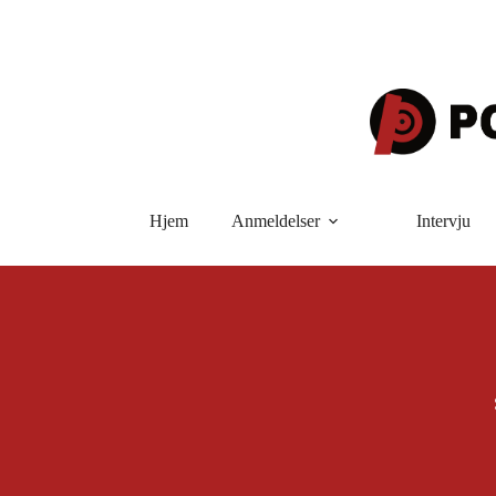
Hopp
til
innholdet
Hjem
Anmeldelser
Intervju