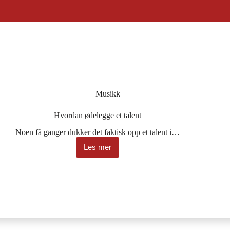
Musikk
Hvordan ødelegge et talent
Noen få ganger dukker det faktisk opp et talent i…
Les mer
Hvordan
ødelegge
et
talent