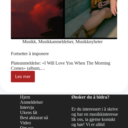
Musikk
,
Musikkanmeldelser
,
Musikknyheter
Fortsetter å imponere
Plateanmeldelse: «I Will Love You When The Morning
Comes» (album,…
Les mer
Fortsetter
å
imponere
Hjem
Ønsker du å bidra?
Anmeldelser
Intervju
Er du interessert i å skrive
Ukens låt
og har en musikkinteresse
Best akkurat nå
lik oss, ta gjerne kontakt
Video
og hør! Vi er alltid
Om oss