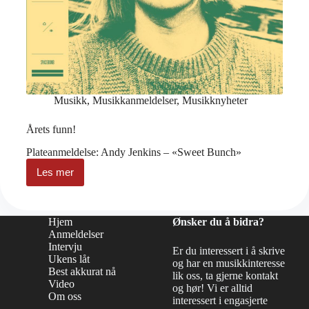
Musikk
,
Musikkanmeldelser
,
Musikknyheter
Årets funn!
Plateanmeldelse: Andy Jenkins – «Sweet Bunch»
Les mer
Årets
funn!
Hjem
Ønsker du å bidra?
Anmeldelser
Intervju
Er du interessert i å skrive
Ukens låt
og har en musikkinteresse
Best akkurat nå
lik oss, ta gjerne kontakt
Video
og hør! Vi er alltid
Om oss
interessert i engasjerte