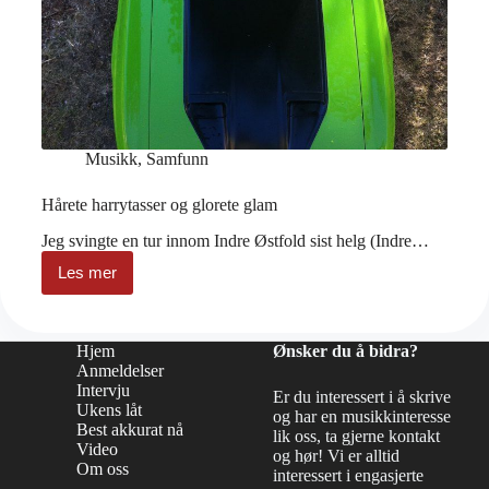
Musikk
,
Samfunn
Hårete harrytasser og glorete glam
Jeg svingte en tur innom Indre Østfold sist helg (Indre…
Les mer
Hårete
harrytasser
og
glorete
Hjem
Ønsker du å bidra?
glam
Anmeldelser
Intervju
Er du interessert i å skrive
Ukens låt
og har en musikkinteresse
Best akkurat nå
lik oss, ta gjerne kontakt
Video
og hør! Vi er alltid
Om oss
interessert i engasjerte