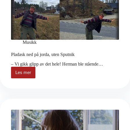
Musikk
Pladask ned på jorda, uten Sputnik
– Vi gikk glipp av det hele! Herman ble stående…
Les mer
Pladask
ned
på
jorda,
uten
Sputnik