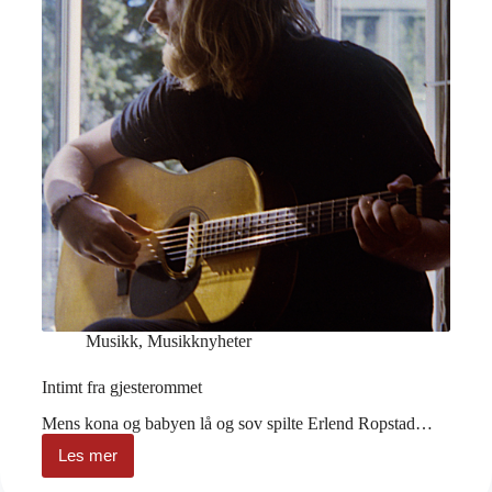
Musikk
,
Musikknyheter
Intimt fra gjesterommet
Mens kona og babyen lå og sov spilte Erlend Ropstad…
Les mer
Intimt
fra