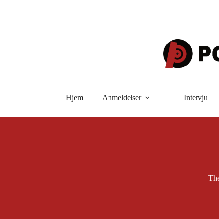
Hopp
til
innholdet
Hjem
Anmeldelser
Intervju
The