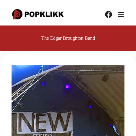
Hopp
til
innholdet
The Edgar Broughton Band