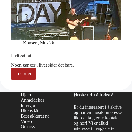
Konsert
,
Musikk
Helt satt ut
Noen ganger i livet skjer det bare.
Les mer
Helt
satt
ut
Hjem
Ønsker du å bidra?
Anmeldelser
Intervju
Er du interessert i å skrive
Ukens låt
og har en musikkinteresse
Best akkurat nå
lik oss, ta gjerne kontakt
Video
og hør! Vi er alltid
Om oss
interessert i engasjerte