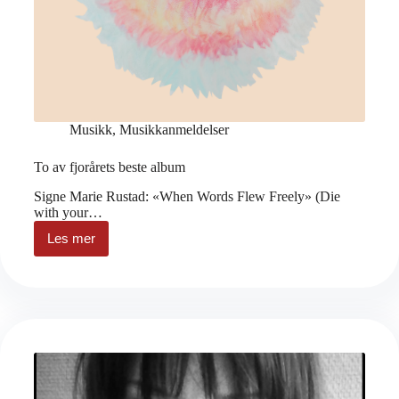
Musikk
,
Musikkanmeldelser
To av fjorårets beste album
Signe Marie Rustad: «When Words Flew Freely» (Die
with your…
Les mer
To
av
fjorårets
beste
album