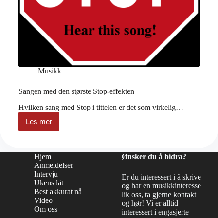
Musikk
Sangen med den største Stop-effekten
Hvilken sang med Stop i tittelen er det som virkelig…
Les mer
Sangen
med
den
største
Hjem
Ønsker du å bidra?
Stop-
Anmeldelser
effekten
Intervju
Er du interessert i å skrive
Ukens låt
og har en musikkinteresse
Best akkurat nå
lik oss, ta gjerne kontakt
Video
og hør! Vi er alltid
Om oss
interessert i engasjerte