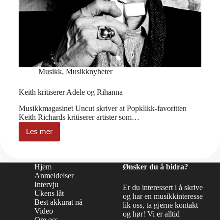
Musikk
,
Musikknyheter
Keith kritiserer Adele og Rihanna
Musikkmagasinet Uncut skriver at Popklikk-favoritten
Keith Richards kritiserer artister som…
Les mer
Keith
kritiserer
Adele
og
Hjem
Ønsker du å bidra?
Rihanna
Anmeldelser
Intervju
Er du interessert i å skrive
Ukens låt
og har en musikkinteresse
Best akkurat nå
lik oss, ta gjerne kontakt
Video
og hør! Vi er alltid
Om oss