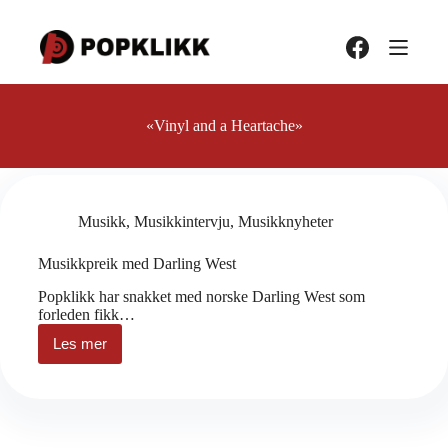
Hopp
til
innholdet
«Vinyl and a Heartache»
Musikk
,
Musikkintervju
,
Musikknyheter
Musikkpreik med Darling West
Popklikk har snakket med norske Darling West som
forleden fikk…
Les mer
Musikkpreik
med
Darling
West