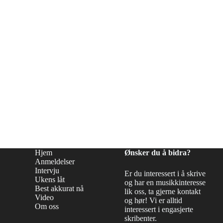
Hjem
Ønsker du å bidra?
Anmeldelser
Intervju
Er du interessert i å skrive
Ukens låt
og har en musikkinteresse
Best akkurat nå
lik oss, ta gjerne kontakt
Video
og hør! Vi er alltid
Om oss
interessert i engasjerte
skribenter.