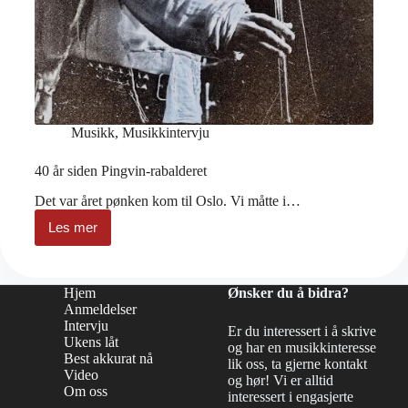
Musikk
,
Musikkintervju
40 år siden Pingvin-rabalderet
Det var året pønken kom til Oslo. Vi måtte i…
Les mer
40
år
siden
Pingvin-
Hjem
Ønsker du å bidra?
rabalderet
Anmeldelser
Intervju
Er du interessert i å skrive
Ukens låt
og har en musikkinteresse
Best akkurat nå
lik oss, ta gjerne kontakt
Video
og hør! Vi er alltid
Om oss
interessert i engasjerte