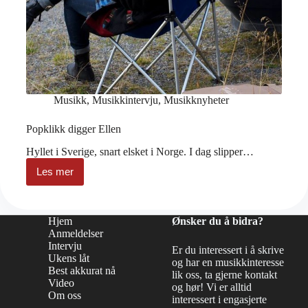
Musikk
,
Musikkintervju
,
Musikknyheter
Popklikk digger Ellen
Hyllet i Sverige, snart elsket i Norge. I dag slipper…
Les mer
Popklikk
digger
Ellen
Hjem
Ønsker du å bidra?
Anmeldelser
Intervju
Er du interessert i å skrive
Ukens låt
og har en musikkinteresse
Best akkurat nå
lik oss, ta gjerne kontakt
Video
og hør! Vi er alltid
Om oss
interessert i engasjerte