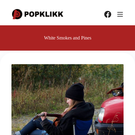
Hopp
til
innholdet
White Smokes and Pines