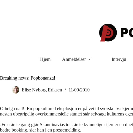
Hopp
til
innholdet
Hjem
Anmeldelser
Intervju
Breaking news: Popbonanza!
Elise Nyborg Eriksen
11/09/2010
O helga natt! En popkulturell eksplosjon er på vei til svorske tv-skje
nesten ubegripelig overkommersielle stuntet står selvsagt kulturens ege
-For første gang gjør Skandinavias to største kvinnelige stjerner en d
bedre booking, sier han i en pressemelding.