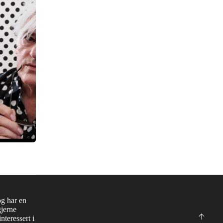
og har en
gjerne
nteressert i