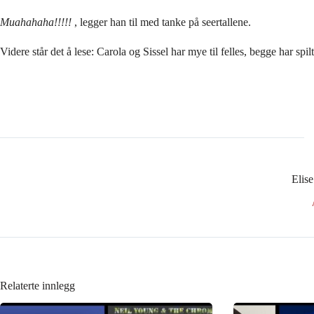
Muahahaha!!!!!
, legger han til med tanke på seertallene.
Videre står det å lese: Carola og Sissel har mye til felles, begge har spi
Elis
Relaterte innlegg