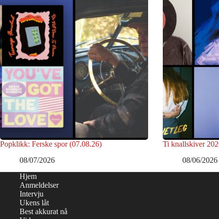
Popklikk: Ferske spor (07.08.26)
Ti knallskiver 202
08/07/2026
08/06/2026
Hjem
Anmeldelser
Intervju
Ukens låt
Best akkurat nå