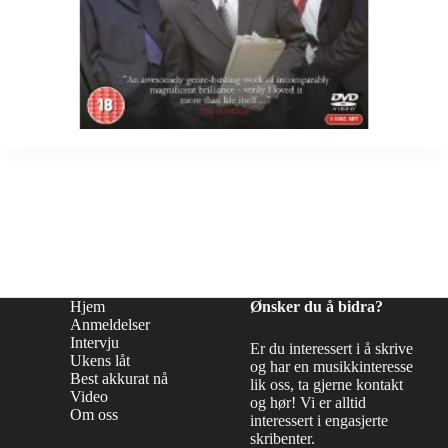
Hjem
Ønsker du å bidra?
Anmeldelser
Intervju
Er du interessert i å skrive
Ukens låt
og har en musikkinteresse
Best akkurat nå
lik oss, ta gjerne kontakt
Video
og hør! Vi er alltid
Om oss
interessert i engasjerte
skribenter.