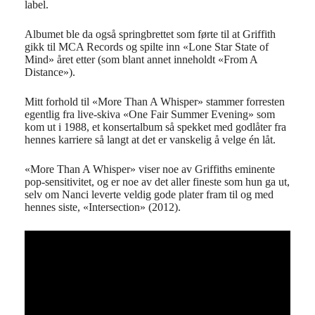
label.
Albumet ble da også springbrettet som førte til at Griffith
gikk til MCA Records og spilte inn «Lone Star State of
Mind» året etter (som blant annet inneholdt «From A
Distance»).
Mitt forhold til «More Than A Whisper» stammer forresten
egentlig fra live-skiva «One Fair Summer Evening» som
kom ut i 1988, et konsertalbum så spekket med godlåter fra
hennes karriere så langt at det er vanskelig å velge én låt.
«More Than A Whisper» viser noe av Griffiths eminente
pop-sensitivitet, og er noe av det aller fineste som hun ga ut,
selv om Nanci leverte veldig gode plater fram til og med
hennes siste, «Intersection» (2012).