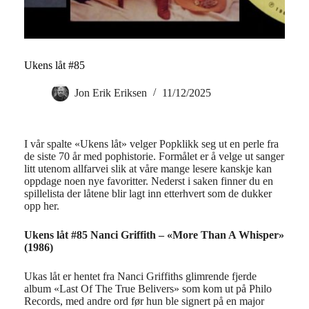
Ukens låt #85
Jon Erik Eriksen
11/12/2025
I vår spalte «Ukens låt» velger Popklikk seg ut en perle fra
de siste 70 år med pophistorie. Formålet er å velge ut sanger
litt utenom allfarvei slik at våre mange lesere kanskje kan
oppdage noen nye favoritter. Nederst i saken finner du en
spillelista der låtene blir lagt inn etterhvert som de dukker
opp her.
Ukens låt #85 Nanci Griffith – «More Than A Whisper»
(1986)
Ukas låt er hentet fra Nanci Griffiths glimrende fjerde
album «Last Of The True Belivers» som kom ut på Philo
Records, med andre ord før hun ble signert på en major