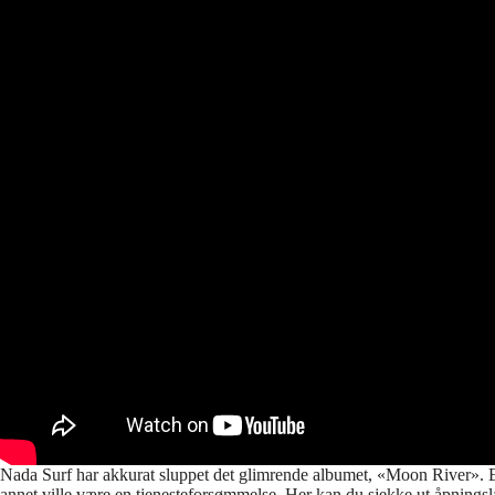
Nada Surf har akkurat sluppet det glimrende albumet, «Moon River». E
annet ville være en tjenesteforsømmelse. Her kan du sjekke ut åpningsl