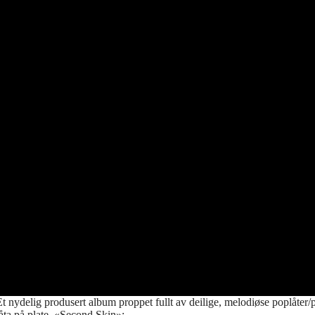
t nydelig produsert album proppet fullt av deilige, melodiøse poplåte
åta på plate, «Second Skin»: