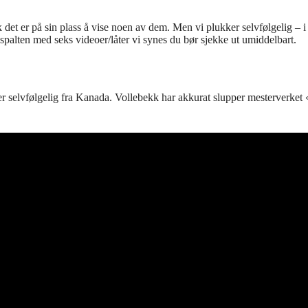
er på sin plass å vise noen av dem. Men vi plukker selvfølgelig – i kjen
spalten med seks videoer/låter vi synes du bør sjekke ut umiddelbart.
r selvfølgelig fra Kanada. Vollebekk har akkurat slupper mesterverket «