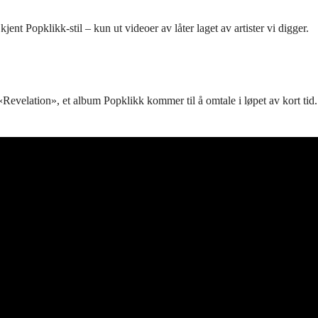
t Popklikk-stil – kun ut videoer av låter laget av artister vi digger.
Revelation», et album Popklikk kommer til å omtale i løpet av kort tid.