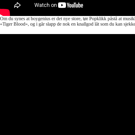
Om du synes at boygenius er det nye store, tør Popklikk påstå at musik
«Tiger Blood», og i går slapp de nok en knallgod låt som du kan sjekke