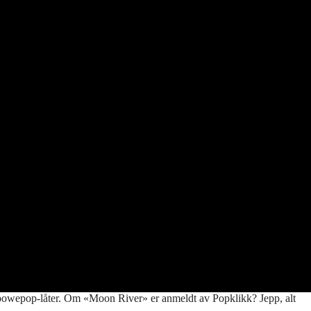
r/powepop-låter. Om «Moon River» er anmeldt av Popklikk? Jepp, alt