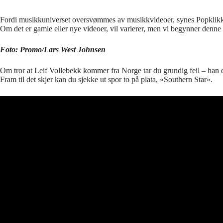
Fordi musikkuniverset oversvømmes av musikkvideoer, synes Popklikk det 
Om det er gamle eller nye videoer, vil varierer, men vi begynner denne 
Foto: Promo/Lars West Johnsen
Om tror at Leif Vollebekk kommer fra Norge tar du grundig feil – han e
Fram til det skjer kan du sjekke ut spor to på plata, «Southern Star».