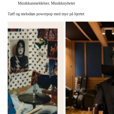
Musikkanmeldelser
,
Musikknyheter
Tøff og melodiøs powerpop med mye på hjertet