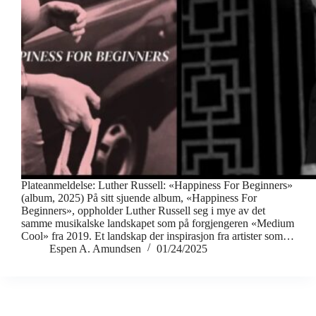
Plateanmeldelse: Luther Russell: «Happiness For Beginners»
(album, 2025) På sitt sjuende album, «Happiness For
Beginners», oppholder Luther Russell seg i mye av det
samme musikalske landskapet som på forgjengeren «Medium
Cool» fra 2019. Et landskap der inspirasjon fra artister som…
Espen A. Amundsen
01/24/2025