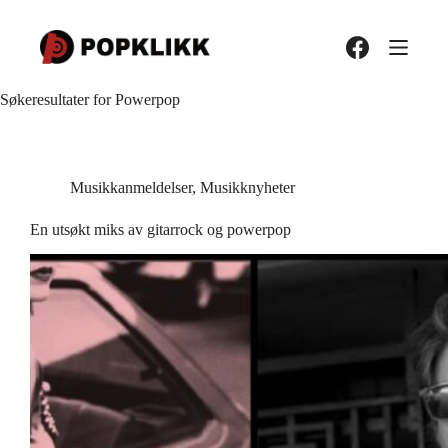
Hopp
til
innholdet
Søkeresultater for Powerpop
Musikkanmeldelser
,
Musikknyheter
En utsøkt miks av gitarrock og powerpop