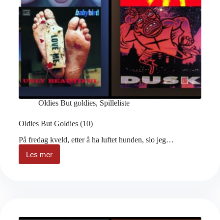
Oldies But goldies
,
Spilleliste
Oldies But Goldies (10)
På fredag kveld, etter å ha luftet hunden, slo jeg…
Les mer
Oldies
But
Goldies
(10)