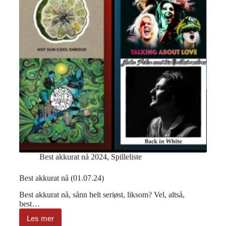
Best akkurat nå 2024
,
Spilleliste
Best akkurat nå (01.07.24)
Best akkurat nå, sånn helt seriøst, liksom? Vel, altså,
best…
Les mer
Best