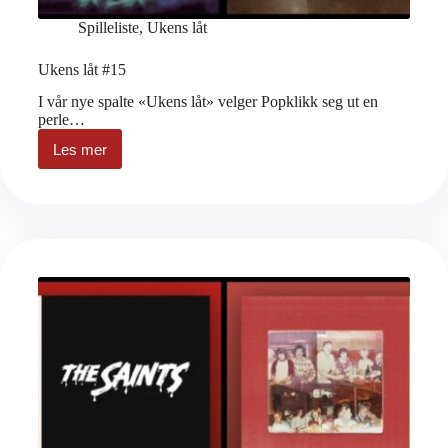
Spilleliste
,
Ukens låt
Ukens låt #15
I vår nye spalte «Ukens låt» velger Popklikk seg ut en
perle…
Les mer
Ukens
låt
#15