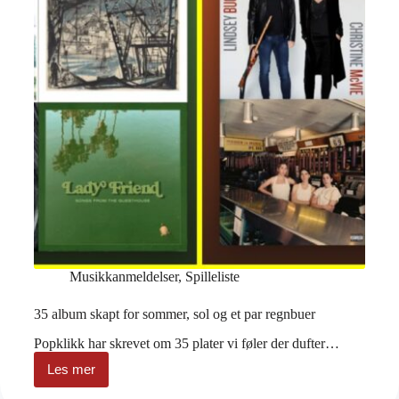
Musikkanmeldelser
,
Spilleliste
35 album skapt for sommer, sol og et par regnbuer
Popklikk har skrevet om 35 plater vi føler der dufter…
Les mer
35
album