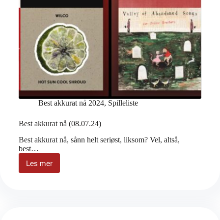
Best akkurat nå 2024
,
Spilleliste
Best akkurat nå (08.07.24)
Best akkurat nå, sånn helt seriøst, liksom? Vel, altså,
best…
Les mer
Best
akkurat
nå
(08.07.24)