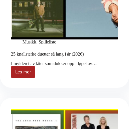
Musikk
,
Spilleliste
25 knallsterke duetter så lang i år (2026)
I mylderet av låter som dukker opp i løpet av…
Les mer
25
knallsterke
duetter
så
lang
i
år
(2026)