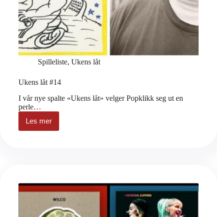
Spilleliste
,
Ukens låt
Ukens låt #14
I vår nye spalte «Ukens låt» velger Popklikk seg ut en
perle…
Les mer
Ukens
låt
#14