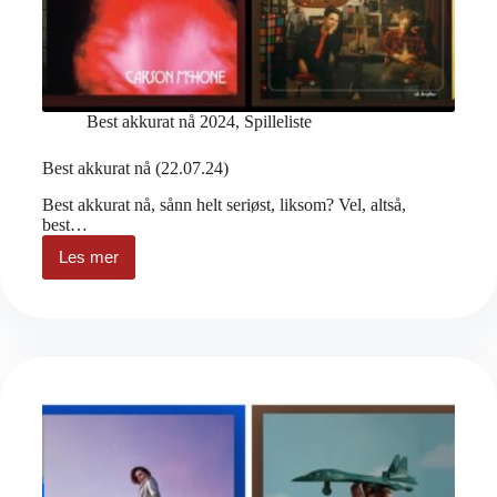
Best akkurat nå 2024
,
Spilleliste
Best akkurat nå (22.07.24)
Best akkurat nå, sånn helt seriøst, liksom? Vel, altså,
best…
Les mer
Best
akkurat
nå
(22.07.24)