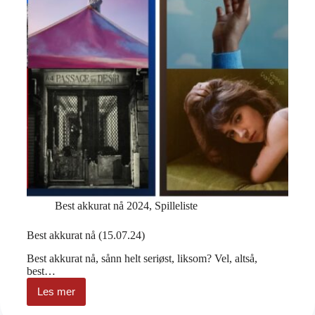
Best akkurat nå 2024
,
Spilleliste
Best akkurat nå (15.07.24)
Best akkurat nå, sånn helt seriøst, liksom? Vel, altså,
best…
Les mer
Best
akkurat