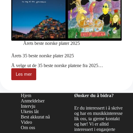
Årets beste norske plater 2025
Årets 35 beste norske plater 2025
Å velge ut de 35 beste norske platene fra 2025…
Les mer
Årets
35
beste
norske
Hjem
Ønsker du å bidra?
plater
Anmeldelser
2025
Intervju
Er du interessert i å skrive
Ukens låt
og har en musikkinteresse
Best akkurat nå
lik oss, ta gjerne kontakt
Video
og hør! Vi er alltid
Om oss
interessert i engasjerte