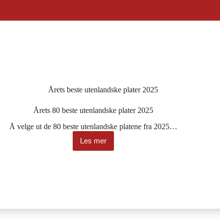
Årets beste utenlandske plater 2025
Årets 80 beste utenlandske plater 2025
Å velge ut de 80 beste utenlandske platene fra 2025…
Les mer
Årets
80
beste
utenlandske
plater
2025