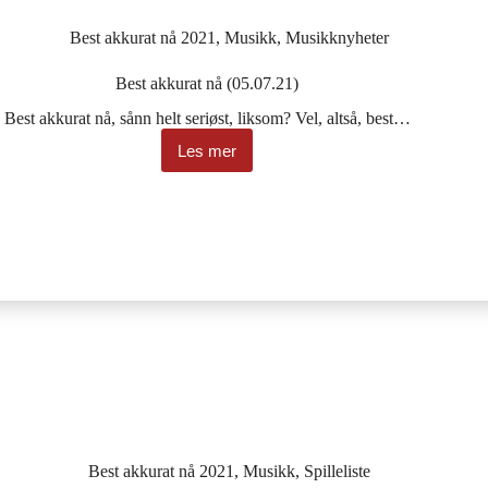
Best akkurat nå 2021
,
Musikk
,
Musikknyheter
Best akkurat nå (05.07.21)
Best akkurat nå, sånn helt seriøst, liksom? Vel, altså, best…
Les mer
Best
akkurat
nå
(05.07.21)
Best akkurat nå 2021
,
Musikk
,
Spilleliste