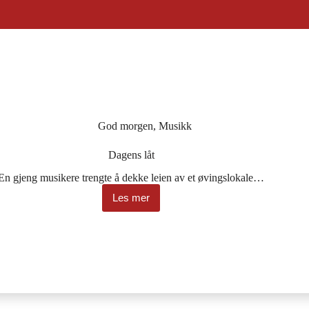
God morgen
,
Musikk
Dagens låt
En gjeng musikere trengte å dekke leien av et øvingslokale…
Les mer
Dagens
låt