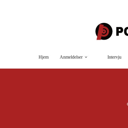
Hopp
til
innholdet
Hjem
Anmeldelser
Intervju