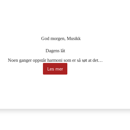
God morgen
,
Musikk
Dagens låt
Noen ganger oppstår harmoni som er så søt at det…
Les mer
Dagens
låt