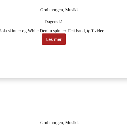
God morgen
,
Musikk
Dagens låt
Sola skinner og White Denim spinner. Fett band, tøff video…
Les mer
Dagens
låt
God morgen
,
Musikk