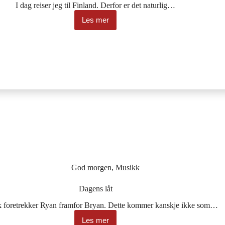
I dag reiser jeg til Finland. Derfor er det naturlig…
Les mer
Dagens
låt
God morgen
,
Musikk
Dagens låt
k foretrekker Ryan framfor Bryan. Dette kommer kanskje ikke som…
Les mer
Dagens