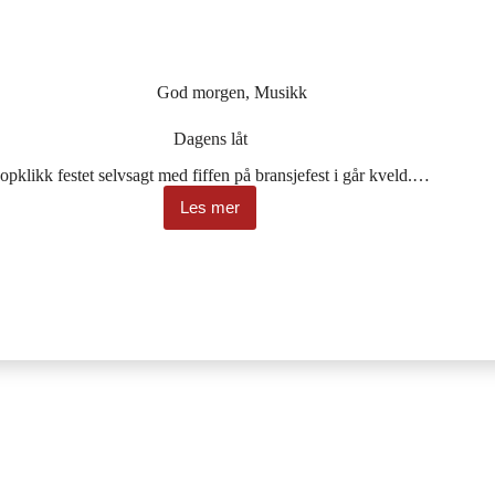
God morgen
,
Musikk
Dagens låt
opklikk festet selvsagt med fiffen på bransjefest i går kveld.…
Les mer
Dagens
låt