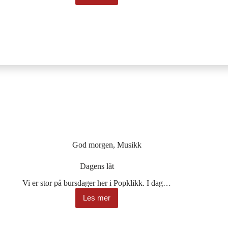
låt
God morgen
,
Musikk
Dagens låt
Vi er stor på bursdager her i Popklikk. I dag…
Les mer
Dagens
låt