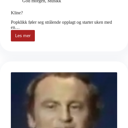
God morgen
,
Musikk
Kline?
Popklikk føler seg strålende opplagt og starter uken med
en…
Les mer
Kline?