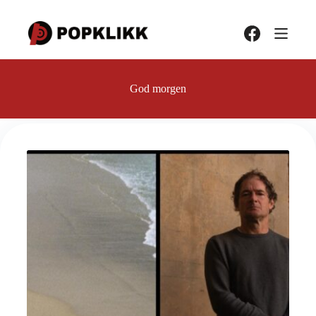
Hopp
til
innholdet
God morgen