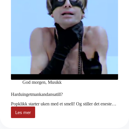
God morgen
,
Musikk
Harduingetmankandansatill?
Popklikk starter uken med et smell! Og stiller det eneste…
Les mer
Harduingetmankandansatill?