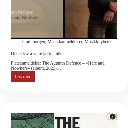
God morgen
,
Musikkanmeldelser
,
Musikknyheter
Det er lov å være jæskla blid
Plateanmeldelse: The Autumn Defence – «Here and
Nowhere» (album, 2025)…
Les mer
Det
er
lov
å
være
jæskla
blid