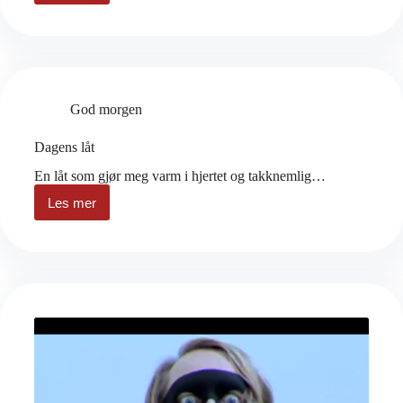
låt
God morgen
Dagens låt
En låt som gjør meg varm i hjertet og takknemlig…
Les mer
Dagens
låt