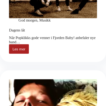
God morgen
,
Musikk
Dagens låt
Når Popklikks gode venner i Fjorden Baby! anbefaler nye
band…
Les mer
Dagens
låt