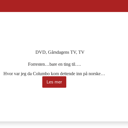
DVD
,
Gårsdagens TV
,
TV
Forresten…bare en ting til….
Hvor var jeg da Columbo kom dettende inn på norske…
Les mer
Forresten…
bare
en
ting
til….