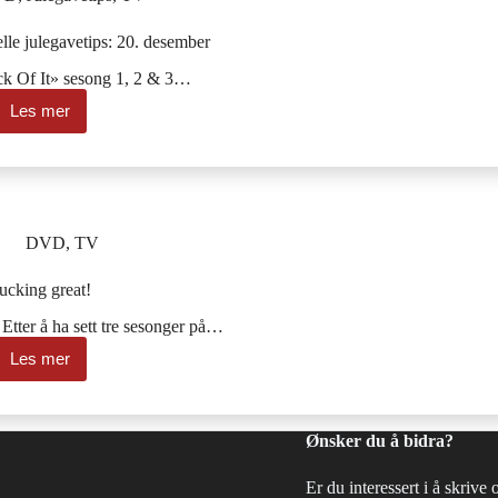
lle julegavetips: 20. desember
k Of It» sesong 1, 2 & 3…
Les mer
Dagens
popkulturelle
julegavetips:
20.
desember
DVD
,
TV
ucking great!
ter å ha sett tre sesonger på…
Les mer
Fucking
great!
Ønsker du å bidra?
Er du interessert i å skrive 