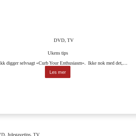
DVD
,
TV
Ukens tips
ikk digger selvsagt «Curb Your Enthusiasm». Ikke nok med det,…
Les mer
Ukens
tips
VD
,
Julegavetips
,
TV