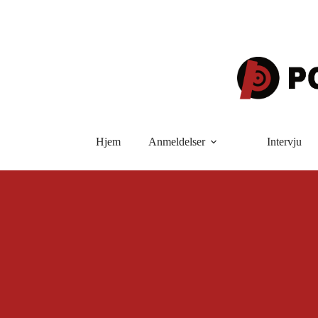
Hopp
til
innholdet
Hjem
Anmeldelser
Intervju