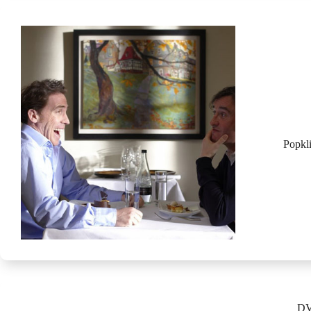
Popkl
D