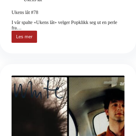
Ukens låt #78
I vår spalte «Ukens låt» velger Popklikk seg ut en perle
fra…
Les mer
Ukens
låt
#78