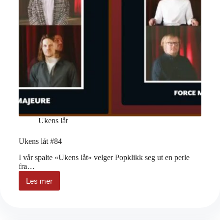
Ukens låt
Ukens låt #84
I vår spalte «Ukens låt» velger Popklikk seg ut en perle
fra…
Les mer
Ukens
låt
#84