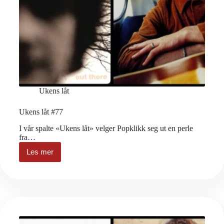
Ukens låt
Ukens låt #77
I vår spalte «Ukens låt» velger Popklikk seg ut en perle
fra…
Les mer
Ukens
låt
#77