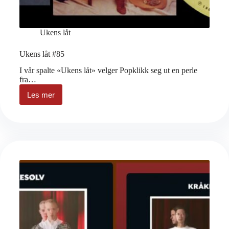
Ukens låt
Ukens låt #85
I vår spalte «Ukens låt» velger Popklikk seg ut en perle
fra…
Les mer
Ukens
låt
#85