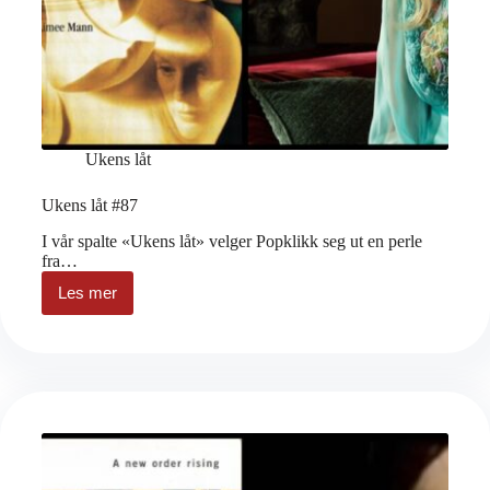
Ukens låt
Ukens låt #87
I vår spalte «Ukens låt» velger Popklikk seg ut en perle
fra…
Les mer
Ukens
låt
#87