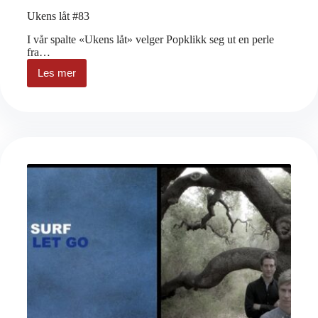
Ukens låt #83
I vår spalte «Ukens låt» velger Popklikk seg ut en perle
fra…
Les mer
Ukens
låt
#83