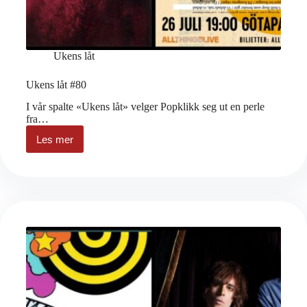
Ukens låt
Ukens låt #80
I vår spalte «Ukens låt» velger Popklikk seg ut en perle
fra…
Les mer
Ukens
låt
#80