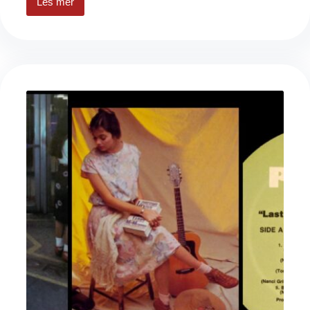
Les mer
Ukens
låt
#86