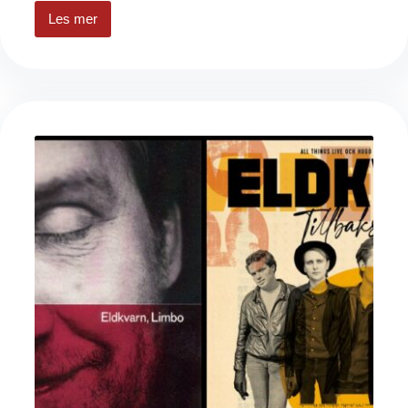
Les mer
Ukens
låt
#81