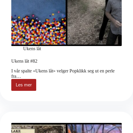
Ukens låt
Ukens låt #82
I vår spalte «Ukens låt» velger Popklikk seg ut en perle
fra…
Les mer
Ukens
låt
#82