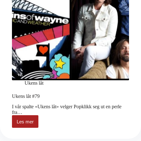
Ukens låt
Ukens låt #79
I vår spalte «Ukens låt» velger Popklikk seg ut en perle
fra…
Les mer
Ukens
låt
#79