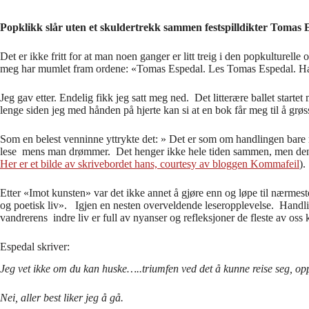
Popklikk slår uten et skuldertrekk sammen festspilldikter Toma
Det er ikke fritt for at man noen ganger er litt treig i den popkulturel
meg har mumlet fram ordene: «Tomas Espedal. Les Tomas Espedal. Ha
Jeg gav etter. Endelig fikk jeg satt meg ned. Det litterære ballet start
lenge siden jeg med hånden på hjerte kan si at en bok får meg til å grøs
Som en belest venninne yttrykte det: » Det er som om handlingen bare
lese mens man drømmer. Det henger ikke hele tiden sammen, men den h
Her er et bilde av skrivebordet hans, courtesy av bloggen Kommafeil
).
Etter «Imot kunsten» var det ikke annet å gjøre enn og løpe til nærmest
og poetisk liv». Igjen en nesten overveldende leseropplevelse. Handl
vandrerens indre liv er full av nyanser og refleksjoner de fleste av oss 
Espedal skriver:
Jeg vet ikke om du kan huske…..triumfen ved det å kunne reise seg, opp 
Nei, aller best liker jeg å gå.