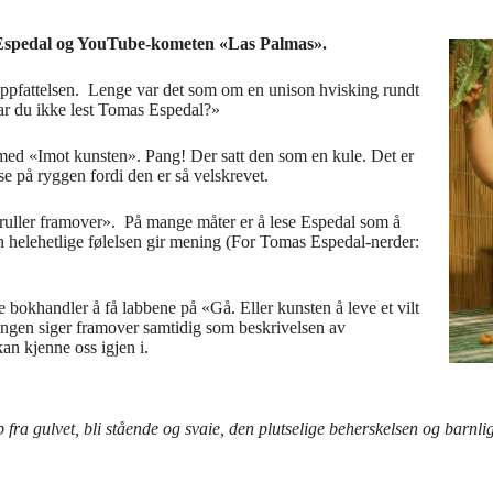
s Espedal og YouTube-kometen «Las Palmas».
le oppfattelsen. Lenge var det som om en unison hvisking rundt
r du ikke lest Tomas Espedal?»
et med «Imot kunsten». Pang! Der satt den som en kule. Det er
se på ryggen fordi den er så velskrevet.
 ruller framover». På mange måter er å lese Espedal som å
elehetlige følelsen gir mening (For Tomas Espedal-nerder:
e bokhandler å få labbene på «Gå. Eller kunsten å leve et vilt
ingen siger framover samtidig som beskrivelsen av
kan kjenne oss igjen i.
fra gulvet, bli stående og svaie, den plutselige beherskelsen og barnli