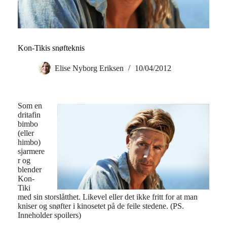
Kon-Tikis snøfteknis
Elise Nyborg Eriksen
10/04/2012
Som en
dritafin
bimbo
(eller
himbo)
sjarmere
r og
blender
Kon-
Tiki
med sin storslåtthet. Likevel eller det ikke fritt for at man
kniser og snøfter i kinosetet på de feile stedene. (PS.
Inneholder spoilers)