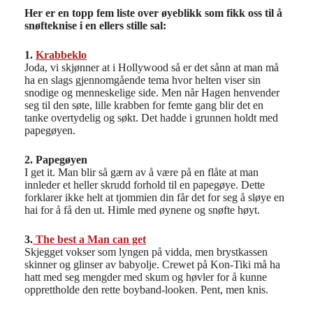
Her er en topp fem liste over øyeblikk som fikk oss til å
snøfteknise i en ellers stille sal:
1.
Krabbeklo
Joda, vi skjønner at i Hollywood så er det sånn at man må
ha en slags gjennomgående tema hvor helten viser sin
snodige og menneskelige side. Men når Hagen henvender
seg til den søte, lille krabben for femte gang blir det en
tanke overtydelig og søkt. Det hadde i grunnen holdt med
papegøyen.
2. Papegøyen
I get it. Man blir så gærn av å være på en flåte at man
innleder et heller skrudd forhold til en papegøye. Dette
forklarer ikke helt at tjommien din får det for seg å sløye en
hai for å få den ut. Himle med øynene og snøfte høyt.
3.
The best a Man can get
Skjegget vokser som lyngen på vidda, men brystkassen
skinner og glinser av babyolje. Crewet på Kon-Tiki må ha
hatt med seg mengder med skum og høvler for å kunne
opprettholde den rette boyband-looken. Pent, men knis.