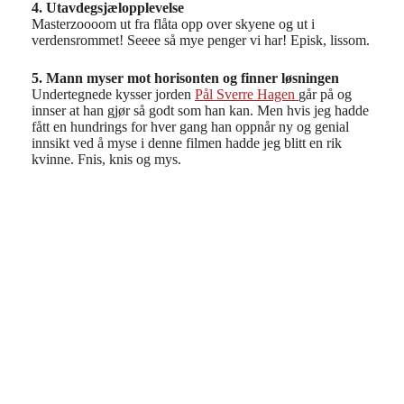
4. Utavdegsjælopplevelse
Masterzoooom ut fra flåta opp over skyene og ut i
verdensrommet! Seeee så mye penger vi har! Episk, lissom.
5. Mann myser mot horisonten og finner løsningen
Undertegnede kysser jorden
Pål Sverre Hagen
går på og
innser at han gjør så godt som han kan. Men hvis jeg hadde
fått en hundrings for hver gang han oppnår ny og genial
innsikt ved å myse i denne filmen hadde jeg blitt en rik
kvinne. Fnis, knis og mys.