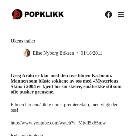
Hopp
til
innholdet
Ukens trailer
Elise Nyborg Eriksen
01/18/2011
Greg Araki er klar med den nye filmen Ka-boom.
Mannen som blåste sokkene av oss med «Mysterious
Skin» i 2004 er kjent for sin skeive, småfrekke stil som
ofte pusher grensene.
Filmen har ennå ikke norsk premieredato, men vi gleder
oss!
http://www.youtube.com/watch?v=MjyIl5x65mw
Relaterte innlegg