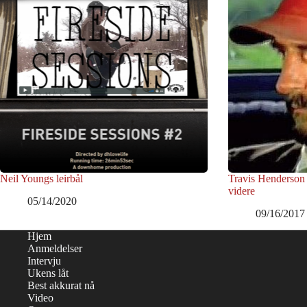
Neil Youngs leirbål
Travis Henderson f
videre
05/14/2020
09/16/2017
Hjem
Anmeldelser
Intervju
Ukens låt
Best akkurat nå
Video