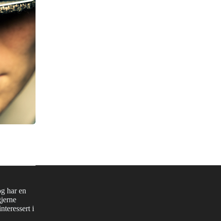
og har en
gjerne
nteressert i