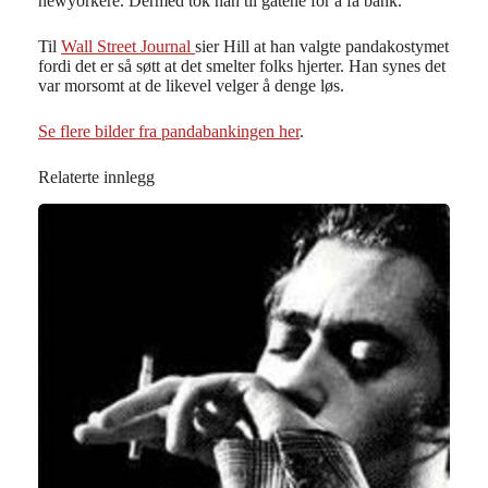
newyorkere. Dermed tok han til gatene for å få bank.
Til
Wall Street Journal
sier Hill at han valgte pandakostymet
fordi det er så søtt at det smelter folks hjerter. Han synes det
var morsomt at de likevel velger å denge løs.
Se flere bilder fra pandabankingen her
.
Relaterte innlegg