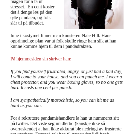
magen for å få ut
stresset. En cent koster
det å denge løs på den
søte pandaen, og folk
slår til på tilbudet.
Inne i kostymet finner man kunsteren Nate Hill. Hans
opprinnelige plan var at folk skulle ringe ham slik at han
kunne komme hjem til dem i pandadrakten.
På hjemmesiden sin skriver han:
If you find yourself frustrated, angry, or just had a bad day,
I will come to your house, and you can punch me. I wear a
chest protector, and you wear boxing gloves, so no one gets
hurt. It costs one cent per punch.
I am sympathetically masochistic, so you can hit me as
hard as you can.
For å rekruttere pandamishandlere la han ut nummeret sitt
på twitter. Det viste seg imidlertid (kanskje ikke så
overraskende) at han ikke akkurat ble nedringt av frustrerte