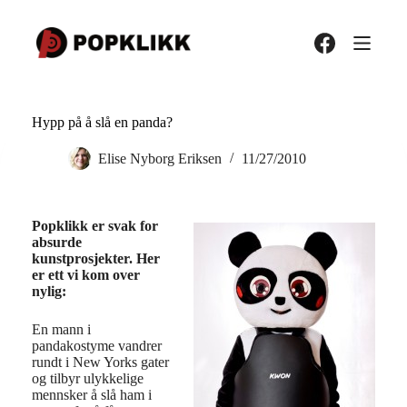
Hopp
til
innholdet
Hypp på å slå en panda?
Elise Nyborg Eriksen
11/27/2010
Popklikk er svak for
absurde
kunstprosjekter. Her
er ett vi kom over
nylig:
En mann i
pandakostyme vandrer
rundt i New Yorks gater
og tilbyr ulykkelige
mennsker å slå ham i