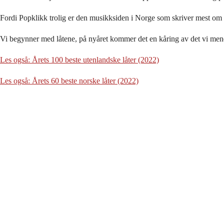
Fordi Popklikk trolig er den musikksiden i Norge som skriver mest om sve
Vi begynner med låtene, på nyåret kommer det en kåring av det vi mener
Les også: Årets 100 beste utenlandske låter (2022)
Les også: Årets 60 beste norske låter (2022)