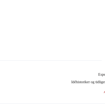
Esp
Idéhistoriker og tidli
A