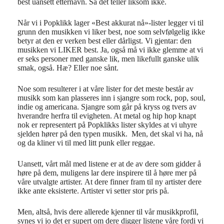
best uansett etternavn. Så det teller liksom ikke.
Når vi i Popklikk lager «Best akkurat nå»-lister legger vi til
grunn den musikken vi liker best, noe som selvfølgelig ikke
betyr at den er verken best eller dårligst. Vi gjentar: den
musikken vi LIKER best. Ja, også må vi ikke glemme at vi
er seks personer med ganske lik, men likefullt ganske ulik
smak, også. Hæ? Eller noe sånt.
Noe som resulterer i at våre lister for det meste består av
musikk som kan plasseres inn i sjangre som rock, pop, soul,
indie og americana. Sjangre som går på kryss og tvers av
hverandre herfra til evigheten. At metal og hip hop knapt
nok er representert på Popklikks lister skyldes at vi uhyre
sjelden hører på den typen musikk. Men, det skal vi ha, nå
og da kliner vi til med litt punk eller reggae.
Uansett, vårt mål med listene er at de av dere som gidder å
høre på dem, muligens lar dere inspirere til å høre mer på
våre utvalgte artister. At dere finner fram til ny artister dere
ikke ante eksisterte. Artister vi setter stor pris på.
Men, altså, hvis dere allerede kjenner til vår musikkprofil,
synes vi jo det er supert om dere digger listene våre fordi vi