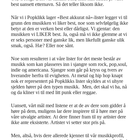
best uansett etternavn. Så det teller liksom ikke.
Når vi i Popklikk lager «Best akkurat nå»-lister legger vi til
grunn den musikken vi liker best, noe som selvfølgelig ikke
betyr at den er verken best eller dårligst. Vi gjentar: den
musikken vi LIKER best. Ja, også må vi ikke glemme at vi
er seks personer med ganske lik, men likefullt ganske ulik
smak, også. Hæ? Eller noe sånt.
Noe som resulterer i at våre lister for det meste består av
musikk som kan plasseres inn i sjangre som rock, pop,soul,
indie og americana. Sjangre som går på kryss og tvers av
hverandre herfra til evigheten. At metal og hip hop knapt
nok er representert på Popklikks lister skyldes at vi uhyre
sjelden hører på den typen musikk. Men, det skal vi ha, nå
og da kliner vi til med litt punk eller reggae.
Uansett, vårt mål med listene er at de av dere som gidder å
høre på dem, muligens lar dere inspirere til å høre mer på
våre utvalgte artister. At dere finner fram til ny artister dere
ikke ante eksisterte. Artister vi setter stor pris på.
Men, altså, hvis dere allerede kjenner til vår musikkprofil,