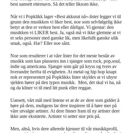
best uansett etternavn. Så det teller liksom ikke.
Når vi i Popklikk lager «Best akkurat nå»-lister legger vi til
grunn den musikken vi liker best, noe som selvfølgelig ikke
betyr at den er verken best eller dårligst. Vi gjentar: den
musikken vi LIKER best. Ja, også må vi ikke glemme at vi
er seks personer med ganske lik, men likefullt ganske ulik
smak, også. Hæ? Eller noe sånt.
Noe som resulterer i at våre lister for det meste består av
musikk som kan plasseres inn i sjangre som rock, pop,soul,
indie og americana. Sjangre som går på kryss og tvers av
hverandre herfra til evigheten. At metal og hip hop knapt
nok er representert på Popklikks lister skyldes at vi uhyre
sjelden hører på den typen musikk. Men, det skal vi ha, nå
og da kliner vi til med litt punk eller reggae.
Uansett, vårt mål med listene er at de av dere som gidder å
høre på dem, muligens lar dere inspirere til å høre mer på
våre utvalgte artister. At dere finner fram til ny artister dere
ikke ante eksisterte. Artister vi setter stor pris på.
Men, altså, hvis dere allerede kjenner til vår musikkprofil,