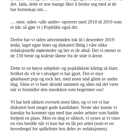
det. Jada, dette er noe mange liker å briske seg med at de
har kunnskap om…
… men: siden «alle andre» opererer med 2010 til 2019 som
et tiår, så gjør vi i Popklikk også det.
Derfor har vi siden adventstiden tok til i desember 2019
tenkt, laget egne lister og diskutert flittig i våre ulike
redaksjonelle møtesteder og her er de altså: Det vi mener er
de 150 beste og kuleste låtene fra de siste ti årene.
Dette er en høyst subjektiv og popklikkete kåring så klart,
hvilket du vil se i utvalget vi har gjort. Det er mye
gitarbasert pop og rock her, med noen små glimt av andre
ting. Sånn er vi bare skrudd sammen og sånn må det være
når vi formidler den musikken som begeistrer oss!
Vi har helt sikkert oversett noen låter, og vi vet vi har
diskutert bort meget gode kandidater. Neste uke kunne vi
kanskje ha kommet opp med tjue andre artister som hadde
fortjent en plass. Men en ting er sikkert, vi synes at vi viser
en viss bredde når vi kun har en låt per artist (som er en
hovedregel for spillelister hos deler av redaksjonen).