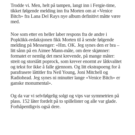
Trodde vi. Men, helt på tampen, langt inn i Fergie-time,
tikket følgende melding inn fra Morten om at «Venice
Bitch» fra Lana Del Rays nye album definitivt måtte være
med.
Noe som etter en heller laber respons fra de andre i
Popklikk-redaksjonen fikk Morten til å sende følgende
melding på Messenger: «Hm. OK. Jeg synes den er bra –
litt sånn på en Aimee Mann-måte, om dere skjønner:
formatet er nemlig det mest krevende, på mange måter:
streit og storslått poprock, som krever enormt av låtkvalitet
og tekst for ikke å falle gjennom. Og litt ekstrapoeng for å
parafrasere låttitler fra Neil Young, Joni Mitchell og
Radiohead. Jeg synes ni minutter lange «Venice Bitch» er
ganske monumental».
Og da var vi selvfølgelig solgt og vips var symmetrien på
plass. 152 låter fordelt på to spillelister og alle var glade.
Forhåpentligvis også dere.