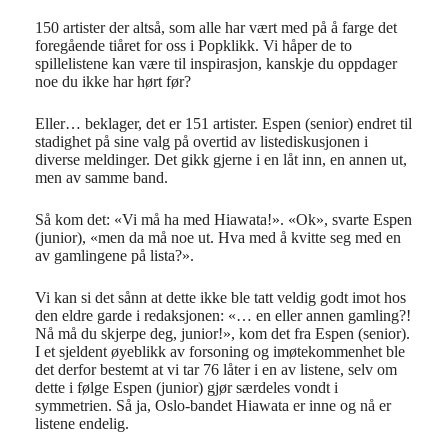
150 artister der altså, som alle har vært med på å farge det
foregående tiåret for oss i Popklikk. Vi håper de to
spillelistene kan være til inspirasjon, kanskje du oppdager
noe du ikke har hørt før?
Eller… beklager, det er 151 artister. Espen (senior) endret til
stadighet på sine valg på overtid av listediskusjonen i
diverse meldinger. Det gikk gjerne i en låt inn, en annen ut,
men av samme band.
Så kom det: «Vi må ha med Hiawata!». «Ok», svarte Espen
(junior), «men da må noe ut. Hva med å kvitte seg med en
av gamlingene på lista?».
Vi kan si det sånn at dette ikke ble tatt veldig godt imot hos
den eldre garde i redaksjonen: «… en eller annen gamling?!
Nå må du skjerpe deg, junior!», kom det fra Espen (senior).
I et sjeldent øyeblikk av forsoning og imøtekommenhet ble
det derfor bestemt at vi tar 76 låter i en av listene, selv om
dette i følge Espen (junior) gjør særdeles vondt i
symmetrien. Så ja, Oslo-bandet Hiawata er inne og nå er
listene endelig.