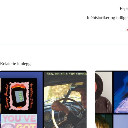
Esp
Idéhistoriker og tidli
A
Relaterte innlegg