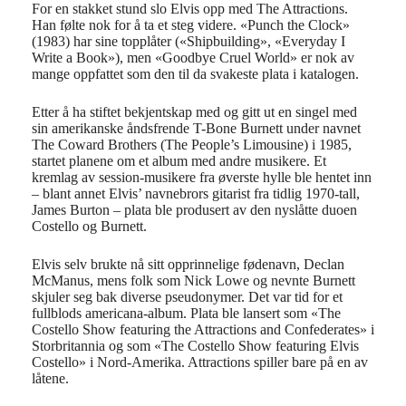
For en stakket stund slo Elvis opp med The Attractions.
Han følte nok for å ta et steg videre. «Punch the Clock»
(1983) har sine topplåter («Shipbuilding», «Everyday I
Write a Book»), men «Goodbye Cruel World» er nok av
mange oppfattet som den til da svakeste plata i katalogen.
Etter å ha stiftet bekjentskap med og gitt ut en singel med
sin amerikanske åndsfrende T-Bone Burnett under navnet
The Coward Brothers (The People’s Limousine) i 1985,
startet planene om et album med andre musikere. Et
kremlag av session-musikere fra øverste hylle ble hentet inn
– blant annet Elvis’ navnebrors gitarist fra tidlig 1970-tall,
James Burton – plata ble produsert av den nyslåtte duoen
Costello og Burnett.
Elvis selv brukte nå sitt opprinnelige fødenavn, Declan
McManus, mens folk som Nick Lowe og nevnte Burnett
skjuler seg bak diverse pseudonymer. Det var tid for et
fullblods americana-album. Plata ble lansert som «The
Costello Show featuring the Attractions and Confederates» i
Storbritannia og som «The Costello Show featuring Elvis
Costello» i Nord-Amerika. Attractions spiller bare på en av
låtene.