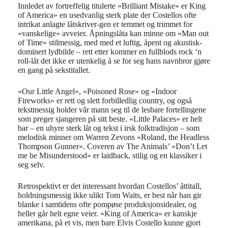
Innledet av fortreffelig titulerte «Brilliant Mistake» er King
of America» en usedvanlig sterk plate der Costellos ofte
intrikat anlagte låtskriver-gen er temmet og trimmet for
«vanskelige» avveier. Åpningslåta kan minne om «Man out
of Time» stilmessig, med med et luftig, åpent og akustisk-
dominert lydbilde – rett etter kommer en fullblods rock ‘n
roll-låt det ikke er utenkelig å se for seg hans navnbror gjøre
en gang på sekstitallet.
«Our Little Angel», «Poisoned Rose» og «Indoor
Fireworks» er rett og slett forbilledlig country, og også
tekstmessig holder vår mann seg til de lesbare fortellingene
som preger sjangeren på sitt beste. «Little Palaces» er helt
bar – en uhyre sterk låt og tekst i irsk folktradisjon – som
melodisk minner om Warren Zevons «Roland, the Headless
Thompson Gunner». Coveren av The Animals’ «Don’t Let
me be Misunderstood» er laidback, stilig og en klassiker i
seg selv.
Retrospektivt er det interessant hvordan Costellos’ åttitall,
holdningsmessig ikke ulikt Tom Waits, er best når han gir
blanke i samtidens ofte pompøse produksjonsidealer, og
heller går helt egne veier. «King of America» er kanskje
amerikana, på et vis, men bare Elvis Costello kunne gjort