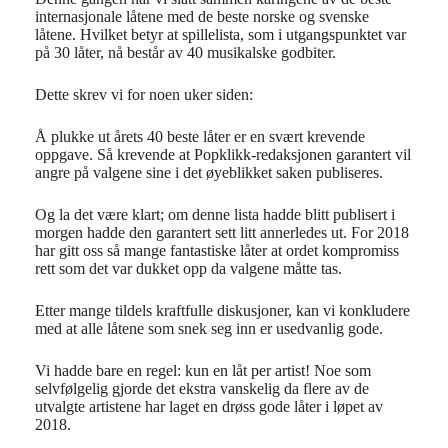
internasjonale låtene med de beste norske og svenske
låtene. Hvilket betyr at spillelista, som i utgangspunktet var
på 30 låter, nå består av 40 musikalske godbiter.
Dette skrev vi for noen uker siden:
Å plukke ut årets 40 beste låter er en svært krevende
oppgave. Så krevende at Popklikk-redaksjonen garantert vil
angre på valgene sine i det øyeblikket saken publiseres.
Og la det være klart; om denne lista hadde blitt publisert i
morgen hadde den garantert sett litt annerledes ut. For 2018
har gitt oss så mange fantastiske låter at ordet kompromiss
rett som det var dukket opp da valgene måtte tas.
Etter mange tildels kraftfulle diskusjoner, kan vi konkludere
med at alle låtene som snek seg inn er usedvanlig gode.
Vi hadde bare en regel: kun en låt per artist! Noe som
selvfølgelig gjorde det ekstra vanskelig da flere av de
utvalgte artistene har laget en drøss gode låter i løpet av
2018.