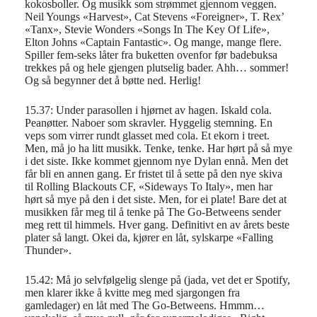
kokosboller. Og musikk som strømmet gjennom veggen.
Neil Youngs «Harvest», Cat Stevens «Foreigner», T. Rex’
«Tanx», Stevie Wonders «Songs In The Key Of Life»,
Elton Johns «Captain Fantastic». Og mange, mange flere.
Spiller fem-seks låter fra buketten ovenfor før badebuksa
trekkes på og hele gjengen plutselig bader. Ahh… sommer!
Og så begynner det å bøtte ned. Herlig!
15.37: Under parasollen i hjørnet av hagen. Iskald cola.
Peanøtter. Naboer som skravler. Hyggelig stemning. En
veps som virrer rundt glasset med cola. Et ekorn i treet.
Men, må jo ha litt musikk. Tenke, tenke. Har hørt på så mye
i det siste. Ikke kommet gjennom nye Dylan ennå. Men det
får bli en annen gang. Er fristet til å sette på den nye skiva
til Rolling Blackouts CF, «Sideways To Italy», men har
hørt så mye på den i det siste. Men, for ei plate! Bare det at
musikken får meg til å tenke på The Go-Betweens sender
meg rett til himmels. Hver gang. Definitivt en av årets beste
plater så langt. Okei da, kjører en låt, sylskarpe «Falling
Thunder».
15.42: Må jo selvfølgelig slenge på (jada, vet det er Spotify,
men klarer ikke å kvitte meg med sjargongen fra
gamledager) en låt med The Go-Betweens. Hmmm…