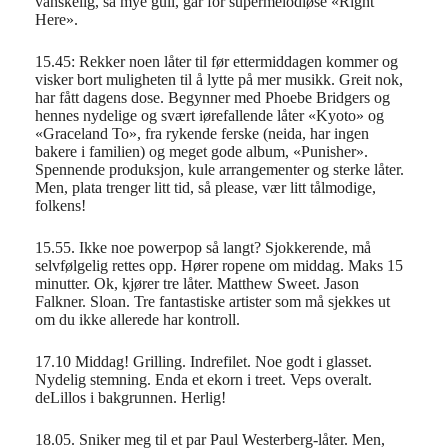
vanskelig, så mye gull, går for supermelodiøse «Right
Here».
15.45: Rekker noen låter til før ettermiddagen kommer og
visker bort muligheten til å lytte på mer musikk. Greit nok,
har fått dagens dose. Begynner med Phoebe Bridgers og
hennes nydelige og svært iørefallende låter «Kyoto» og
«Graceland To», fra rykende ferske (neida, har ingen
bakere i familien) og meget gode album, «Punisher».
Spennende produksjon, kule arrangementer og sterke låter.
Men, plata trenger litt tid, så please, vær litt tålmodige,
folkens!
15.55. Ikke noe powerpop så langt? Sjokkerende, må
selvfølgelig rettes opp. Hører ropene om middag. Maks 15
minutter. Ok, kjører tre låter. Matthew Sweet. Jason
Falkner. Sloan. Tre fantastiske artister som må sjekkes ut
om du ikke allerede har kontroll.
17.10 Middag! Grilling. Indrefilet. Noe godt i glasset.
Nydelig stemning. Enda et ekorn i treet. Veps overalt.
deLillos i bakgrunnen. Herlig!
18.05. Sniker meg til et par Paul Westerberg-låter. Men,