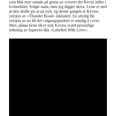
som fikk mye omtale på grunn av coveret der Kevin stiller i
kvinneklær. Solgte nada, men jeg digger skiva. Leste et sted
at den skulle gis ut på nytt, og denne gangen er Kevins
versjon av «Thunder Road» inkludert. En utrolig fin
versjon av en låt det i utgangspunktet er umulig å covre.
Men, platas beste låt er nok Kevins svært personlige
tolkning av Squeeze-låta «Labelled With Love».