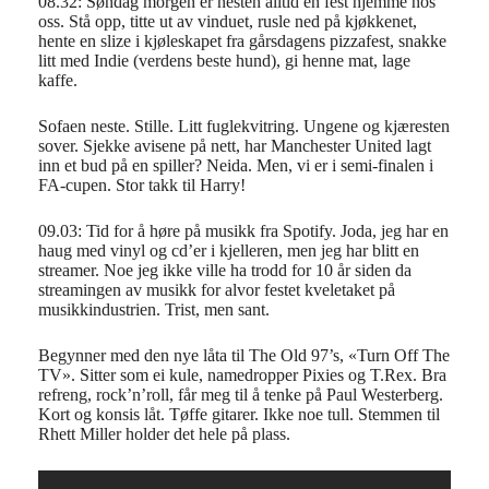
08.32: Søndag morgen er nesten alltid en fest hjemme hos
oss. Stå opp, titte ut av vinduet, rusle ned på kjøkkenet,
hente en slize i kjøleskapet fra gårsdagens pizzafest, snakke
litt med Indie (verdens beste hund), gi henne mat, lage
kaffe.
Sofaen neste. Stille. Litt fuglekvitring. Ungene og kjæresten
sover. Sjekke avisene på nett, har Manchester United lagt
inn et bud på en spiller? Neida. Men, vi er i semi-finalen i
FA-cupen. Stor takk til Harry!
09.03: Tid for å høre på musikk fra Spotify. Joda, jeg har en
haug med vinyl og cd’er i kjelleren, men jeg har blitt en
streamer. Noe jeg ikke ville ha trodd for 10 år siden da
streamingen av musikk for alvor festet kveletaket på
musikkindustrien. Trist, men sant.
Begynner med den nye låta til The Old 97’s, «Turn Off The
TV». Sitter som ei kule, namedropper Pixies og T.Rex. Bra
refreng, rock’n’roll, får meg til å tenke på Paul Westerberg.
Kort og konsis låt. Tøffe gitarer. Ikke noe tull. Stemmen til
Rhett Miller holder det hele på plass.