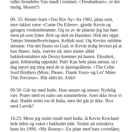
ruller fremdeles Van rundt i rommet, «Troubadours», er det
mulig, liksom?)
09. 35: Henter fram «Too Rye Ay» fra 1982, plata som,
mye takket være «Come On Eileen», gjorde Kevin og
gjengen verdensberømte. Og en av de platene jeg har hørt
mest på som lytter. Rett og slett en klassiker. Helt der oppe.
Tøtsjer himmelhvelvingen. Keltisk soul. Og Kevins sublime
stemme. Om det finnes en Gud, er Kevin trolig beviset på at
han finnes. Jada, vrøvler nå, men mister alltid
bakkekontakten når Dexys kommer på banen. Eksaltert,
glad, fullstendig oppslukt. Puh! Kan hele plata utenat, så i
dag nøyer jeg meg med de to åpningslåtene, «The Celtic
Soul Brothers (More, Please, Thank You)» og Let’ Make
This Precious». Blir aldri lei. Aldri!
09.50: Går tur med Indie. Hun snuser og snuser. Nydelig
vær. Prater med en nabo om sommerferie. Aner ikke hvor vi
skal. Hadde tenkt oss til Italia, men det går jo ikke. Hva
med Larvik?
10.25: Mens jeg ruslet rundt med India, lå Kevin Rowland
hele tiden og vaket i bakhodet mitt. Tenkte på soloskiva
hans fra 1999, «My Beauty». En plate med bare coverlåter,