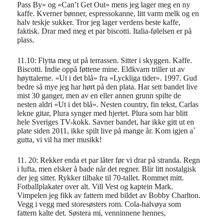
Pass By» og «Can’t Get Out» mens jeg lager meg en ny
kaffe. Kverner bønner, espressokanne, litt varm melk og en
halv teskje sukker. Tror jeg lager verdens beste kaffe,
faktisk. Drar med meg et par biscotti. Italia-følelsen er på
plass.
11.10: Flytta meg ut på terrassen. Sitter i skyggen. Kaffe.
Biscotti. Indie oppå føttene mine. Eldkvarn triller ut av
høyttalerne. «Ut i det blå» fra «Lyckliga tider». 1997. Gud
bedre så mye jeg har hørt på den plata. Har sett bandet live
mist 30 ganger, men av en eller annen grunn spilte de
nesten aldri «Ut i det blå». Nesten country, fin tekst, Carlas
lekne gitar, Plura synger med hjertet. Plura som har blitt
hele Sveriges TV-kokk. Savner bandet, har ikke gitt ut en
plate siden 2011, ikke spilt live på mange år. Kom igjen a´
gutta, vi vil ha mer musikk!
11. 20: Rekker enda et par låter før vi drar på stranda. Regn
i lufta, men elsker å bade når det regner. Blir litt nostalgisk
der jeg sitter. Rykker tilbake til 70-tallet. Rommet mitt.
Fotballplakater over alt. Vill Vest og kaptein Mark.
Vimpelen jeg fikk av fattern med bildet av Bobby Charlton.
Vegg i vegg med storesøsters rom. Cola-halvøya som
fattern kalte det. Søstera mi, venninnene hennes,