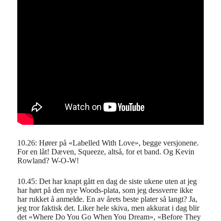
10.26: Hører på «Labelled With Love», begge versjonene.
For en låt! Dæven, Squeeze, altså, for et band. Og Kevin
Rowland? W-O-W!
10.45: Det har knapt gått en dag de siste ukene uten at jeg
har hørt på den nye Woods-plata, som jeg dessverre ikke
har rukket å anmelde. En av årets beste plater så langt? Ja,
jeg tror faktisk det. Liker hele skiva, men akkurat i dag blir
det «Where Do You Go When You Dream», «Before They