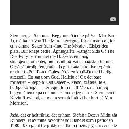
Stemmer, ja. Stemmer. Begynner å tenke på Van Morrison.
Ja, må ha litt Van The Man. Herregud, for en mann og for
en stemme. Søker fram «Into The Mystic». Elsker den
plata. Blir knapt bedre. Åpningslåta, «Bright Side Of The
Road», fyller rommet med blåsere, en haug
strengeinstrumenter, munnspill og Vans magiske stemme.
Også så utrolig fengende, da gitt. Låta bare flyr avgårde –
rett inn i «Full Force Gale». Nok en knall-låt med herlig
gitarspill. En sang om Gud. Halleluja! Og det bare
fortsetter, «Steppin’ Out Queen». Piano, blåsere, fele,
herlige koringer – herregud for en låt! Men, nå har jeg
begynt å tenke på en annen stemme jeg elsker. Stemmen til
Kevin Rowland, en mann som definitivt har hørt på Van
Morrison.
Jada, det er helt riktig, det er ham. Sjefen i Dexys Midnight
Runners, et av mine favorittband! Bandet som i perioden
1980-1985 ga ut tre prikkfrie album (mens jeg skriver dette