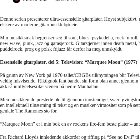
Denne serien presenterer ultra-essensielle gitarplater. Høyst subjektivt,
elskere av moderne gitarmusikk bør eie.
Min musikksmak begrenser seg til soul, blues, psykedelia, rock ‘n roll, 
new wave, punk, jazz og garasjerock. Gitarstjerner innen death metal, bl
puddelrock, prog og polsk frijazz får derfor ha meg unnskyldt.
Essensielle gitarplater, del 5: Television: “Marquee Moon” (1977)
På grunn av New York på 1970-tallet/CBGBs-tilknytningen blir Televisi
veldig misvisende. Riktignok fant bandet sin form blan annet gjennom ut
akk så innflytelsesrike scenen på nedre Manhattan.
Men musikken de presterte ble til gjennom innstendige, svært øvingskr
en intellektuell tilnærming til tekst og en musiker-virtuositet som på sett
geniale The Ramones sto for.
“Marquee Moon” er i min bok en av rockens fire-fem beste plater – antak
Fra Richard Lloyds innledende akkorder og riffing på “See no Evil” til T