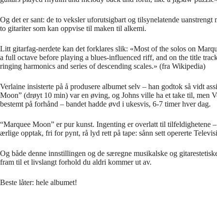
Og det er sant: de to veksler uforutsigbart og tilsynelatende uanstrengt
to gitariter som kan oppvise til maken til alkemi.
Litt gitarfag-nerdete kan det forklares slik: «Most of the solos on Mar
a full octave before playing a blues-influenced riff, and on the title 
ringing harmonics and series of descending scales.» (fra Wikipedia)
Verlaine insisterte på å produsere albumet selv – han godtok så vidt as
Moon” (drøyt 10 min) var en øving, og Johns ville ha et take til, men V
bestemt på forhånd – bandet hadde øvd i ukesvis, 6-7 timer hver dag.
“Marquee Moon” er pur kunst. Ingenting er overlatt til tilfeldighetene
ærlige opptak, fri for pynt, rå lyd rett på tape: sånn sett opererte Te
Og både denne innstillingen og de særegne musikalske og gitarestetiske
fram til et livslangt forhold du aldri kommer ut av.
Beste låter: hele albumet!