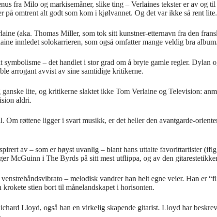
us fra Milo og markisemåner, slike ting – Verlaines tekster er av og til
r på omtrent alt godt som kom i kjølvannet. Og det var ikke så rent lite.
laine (aka. Thomas Miller, som tok sitt kunstner-etternavn fra den fra
laine innledet solokarrieren, som også omfatter mange veldig bra album
alt symbolisme – det handlet i stor grad om å bryte gamle regler. Dylan
 arrogant avvist av sine samtidige kritikerne.
 ganske lite, og kritikerne slaktet ikke Tom Verlaine og Television: anme
sion aldri.
stil. Om røttene ligger i svart musikk, er det heller den avantgarde-ori
inspirert av – som er høyst uvanlig – blant hans uttalte favorittartister (
ger McGuinn i The Byrds på sitt mest utflippa, og av den gitarestetikk
venstrehåndsvibrato – melodisk vandrer han helt egne veier. Han er “fli
n krokete stien bort til månelandskapet i horisonten.
chard Lloyd, også han en virkelig skapende gitarist. Lloyd har beskrev
.