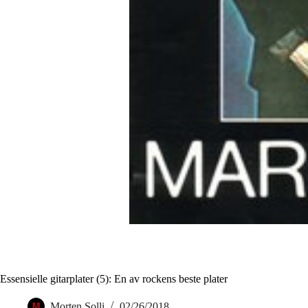
Essensielle gitarplater (5): En av rockens beste plater
Morten Solli
02/26/2018