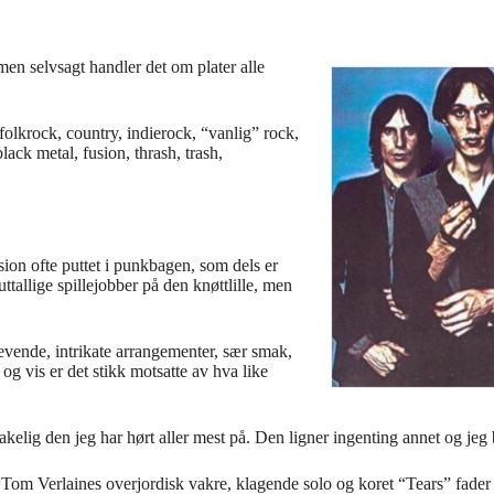
 men selvsagt handler det om plater alle
folkrock, country, indierock, “vanlig” rock,
ack metal, fusion, thrash, trash,
on ofte puttet i punkbagen, som dels er
tallige spillejobber på den knøttlille, men
evende, intrikate arrangementer, sær smak,
 og vis er det stikk motsatte av hva like
elig den jeg har hørt aller mest på. Den ligner ingenting annet og jeg b
om Verlaines overjordisk vakre, klagende solo og koret “Tears” fader ut 