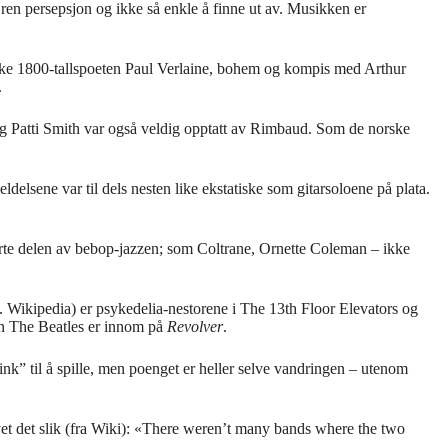
 ren persepsjon og ikke så enkle å finne ut av. Musikken er
nske 1800-tallspoeten Paul Verlaine, bohem og kompis med Arthur
.
 og Patti Smith var også veldig opptatt av Rimbaud. Som de norske
ldelsene var til dels nesten like ekstatiske som gitarsoloene på plata.
enterte delen av bebop-jazzen; som Coltrane, Ornette Coleman – ikke
iflg. Wikipedia) er psykedelia-nestorene i The 13th Floor Elevators og
en The Beatles er innom på
Revolver
.
nk” til å spille, men poenget er heller selve vandringen – utenom
et det slik (fra Wiki): «There weren’t many bands where the two