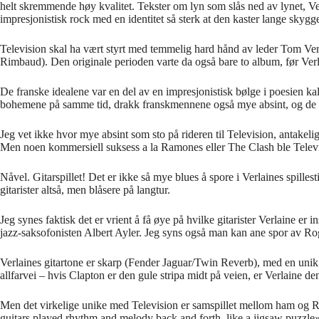
helt skremmende høy kvalitet. Tekster om lyn som slås ned av lynet, Ven
impresjonistisk rock med en identitet så sterk at den kaster lange skygge
Television skal ha vært styrt med temmelig hard hånd av leder Tom Ver
Rimbaud). Den originale perioden varte da også bare to album, før Ver
De franske idealene var en del av en impresjonistisk bølge i poesien k
bohemene på samme tid, drakk franskmennene også mye absint, og de ble
Jeg vet ikke hvor mye absint som sto på rideren til Television, antakelig
Men noen kommersiell suksess a la Ramones eller The Clash ble Televi
Nåvel. Gitarspillet! Det er ikke så mye blues å spore i Verlaines spille
gitarister altså, men blåsere på langtur.
Jeg synes faktisk det er vrient å få øye på hvilke gitarister Verlaine er 
jazz-saksofonisten Albert Ayler. Jeg syns også man kan ane spor av Ro
Verlaines gitartone er skarp (Fender Jaguar/Twin Reverb), med en unik 
allfarvei – hvis Clapton er den gule stripa midt på veien, er Verlaine de
Men det virkelige unike med Television er samspillet mellom ham og Ri
guitars played rhythm and melody back and forth, like a jigsaw puzzle»