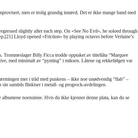
g improvisert, men er trolig grundig innøvd. Det er ikke mange band med
regressed slightly after each step. On «See No Evil», he soloed through
step.[21] Lloyd opened «Friction» by playing octaves before Verlaine’s
s. Trommeslager Billy Ficca trodde opptaket av tittellåta “Marquee
n live, med minimalt av “pynting” i miksen. Låtene og rekkefølgen var
tilnærmingen mer i tråd med punkens – ikke noe unødvendig “flab” –
 sin samtids flinkiser i metall- og progrock-avdelingen.
ke albumene noensinne. Hvis du ikke kjenner denne plata, kan du se