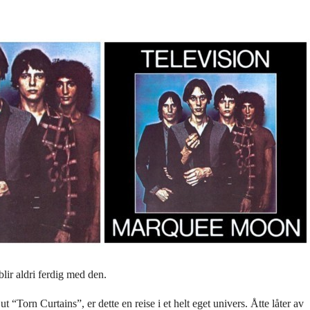
lir aldri ferdig med den.
“Torn Curtains”, er dette en reise i et helt eget univers. Åtte låter av