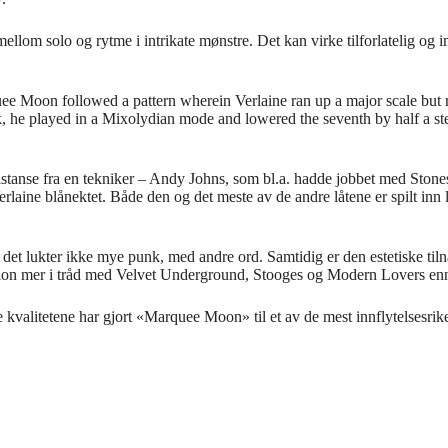
 mellom solo og rytme i intrikate mønstre. Det kan virke tilforlatelig o
quee Moon followed a pattern wherein Verlaine ran up a major scale but 
track, he played in a Mixolydian mode and lowered the seventh by half a 
sistanse fra en tekniker – Andy Johns, som bl.a. hadde jobbet med Stone
erlaine blånektet. Både den og det meste av de andre låtene er spilt in
 – det lukter ikke mye punk, med andre ord. Samtidig er den estetiske 
levision mer i tråd med Velvet Underground, Stooges og Modern Lovers enn
 kvalitetene har gjort «Marquee Moon» til et av de mest innflytelsesri